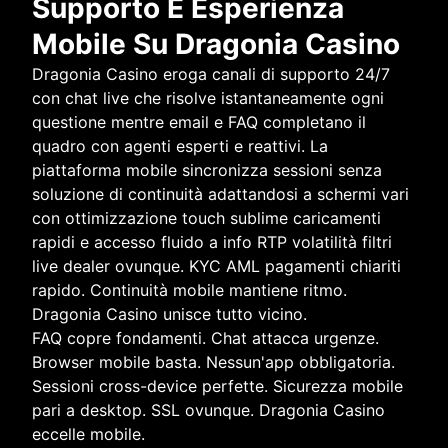
Supporto E Esperienza
Mobile Su Dragonia Casino
Dragonia Casino eroga canali di supporto 24/7
con chat live che risolve istantaneamente ogni
questione mentre email e FAQ completano il
quadro con agenti esperti e reattivi. La
piattaforma mobile sincronizza sessioni senza
soluzione di continuità adattandosi a schermi vari
con ottimizzazione touch sublime caricamenti
rapidi e accesso fluido a info RTP volatilità filtri
live dealer ovunque. KYC AML pagamenti chiariti
rapido. Continuità mobile mantiene ritmo.
Dragonia Casino unisce tutto vicino.
FAQ copre fondamenti. Chat attacca urgenze.
Browser mobile basta. Nessun'app obbligatoria.
Sessioni cross-device perfette. Sicurezza mobile
pari a desktop. SSL ovunque. Dragonia Casino
eccelle mobile.