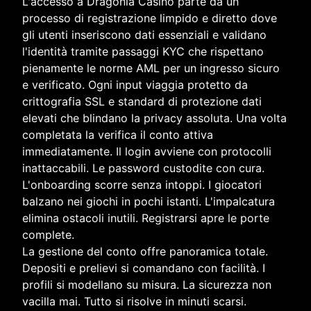
L'accesso a Dragonia Casino parte da un
processo di registrazione limpido e diretto dove
gli utenti inseriscono dati essenziali e validano
l'identità tramite passaggi KYC che rispettano
pienamente le norme AML per un ingresso sicuro
e verificato. Ogni input viaggia protetto da
crittografia SSL e standard di protezione dati
elevati che blindano la privacy assoluta. Una volta
completata la verifica il conto attiva
immediatamente. Il login avviene con protocolli
inattaccabili. Le password custodite con cura.
L'onboarding scorre senza intoppi. I giocatori
balzano nei giochi in pochi istanti. L'impalcatura
elimina ostacoli inutili. Registrarsi apre le porte
complete.
La gestione del conto offre panoramica totale.
Depositi e prelievi si comandano con facilità. I
profili si modellano su misura. La sicurezza non
vacilla mai. Tutto si risolve in minuti scarsi.