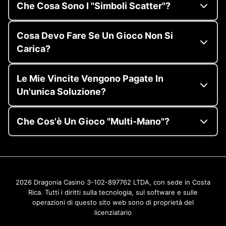
Che Cosa Sono I "Simboli Scatter"?
Cosa Devo Fare Se Un Gioco Non Si
Carica?
Le Mie Vincite Vengono Pagate In
Un'unica Soluzione?
Che Cos'è Un Gioco "Multi-Mano"?
2026 Dragonia Casino 3-102-897762 LTDA, con sede in Costa
Rica. Tutti i diritti sulla tecnologia, sul software e sulle
operazioni di questo sito web sono di proprietà del
licenziatario