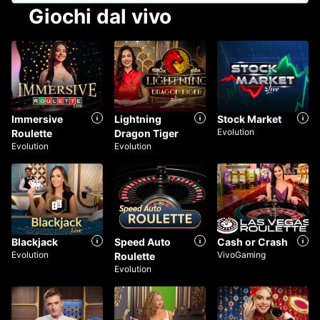
Giochi dal vivo
Immersive
Lightning
Stock Market
Evolution
Roulette
Dragon Tiger
Evolution
Evolution
Blackjack
Speed Auto
Cash or Crash
Evolution
VivoGaming
Roulette
Evolution