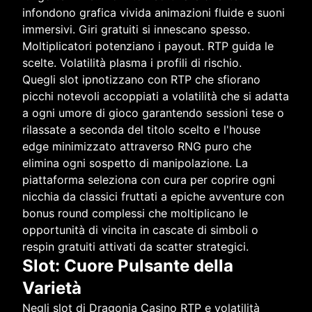
infondono grafica vivida animazioni fluide e suoni
immersivi. Giri gratuiti si innescano spesso.
Moltiplicatori potenziano i payout. RTP guida le
scelte. Volatilità plasma i profili di rischio.
Quegli slot ipnotizzano con RTP che sfiorano
picchi notevoli accoppiati a volatilità che si adatta
a ogni umore di gioco garantendo sessioni tese o
rilassate a seconda del titolo scelto e l'house
edge minimizzato attraverso RNG puro che
elimina ogni sospetto di manipolazione. La
piattaforma seleziona con cura per coprire ogni
nicchia da classici fruttati a epiche avventure con
bonus round complessi che moltiplicano le
opportunità di vincita in cascate di simboli o
respin gratuiti attivati da scatter strategici.
Slot: Cuore Pulsante della
Varietà
Negli slot di Dragonia Casino RTP e volatilità