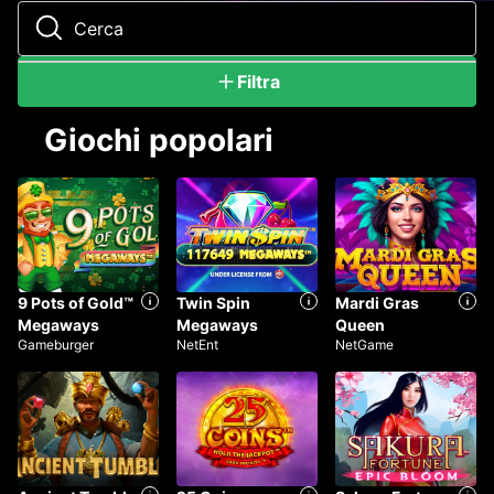
Filtra
Giochi popolari
9 Pots of Gold™
Twin Spin
Mardi Gras
Megaways
Megaways
Queen
Gameburger
NetEnt
NetGame