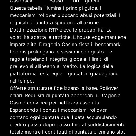
Cashback
Basso
Tutti i giochi
Questa tabella illumina i principi guida. I
meccanismi rollover bloccano abusi potenziali. I
requisiti di puntata spingono all'azione.
L'ottimizzazione RTP eleva le probabilità. La
volatilità adatta le tattiche. L'house edge mantiene
imparzialità. Dragonia Casino fissa il benchmark.
I bonus prolungano le sessioni con gusto. Le
regole tutelano l'integrità globale. I limiti di
prelievo si allineano al merito. La logica della
piattaforma resta equa. I giocatori guadagnano
nel tempo.
Offerte strutturate fidelizzano la base. Rollover
chiari. Requisiti di puntata abbordabili. Dragonia
Casino convince per nettezza assoluta.
Espandendo i bonus i meccanismi rollover
contano ogni puntata qualificata accumulando
credito passo dopo passo fino al soddisfacimento
totale mentre i contributi di puntata premiano slot