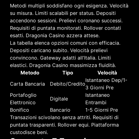
Metodi multipli soddisfano ogni esigenza. Velocità
su misura. Limiti scalabili per status. Depositi
accendono sessioni. Prelievi coronano successi.
Requisiti di puntata monitorati. Rollover contati
esatti. Dragonia Casino azzera attese.
La tabella elenca opzioni comuni con efficacia.
Depositi caricano subito. Velocità prelievi
convincono. Gateway adatti all'Italia. Limiti
elastici. Dragonia Casino massimizza fluidità.
Metodo
Tipo
Velocità
Istantaneo Dep/1-
Carta Bancaria
Debito/Credito
3 Giorni Pre
Portafoglio
Istantaneo
Digitale
Elettronico
Entrambi
Bonifico
Bancario
1-5 Giorni Pre
Transazioni scivolano senza attriti. Requisiti di
puntata trasparenti. Rollover equi. Piattaforma
custodisce beni.