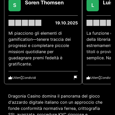
Soren Thomsen
Luis
S
L
19.10.2025
Mi piacciono gli elementi di
La funzione di 
gamification—tenere traccia dei
della libreria d
progressi e completare piccole
estremamente e
missioni quotidiane per
titoli o provid
guadagnare premi fedeltà è
semplice. Navi
gratificante.
Utile
Condividi
Utile
Condividi
Dragonia Casino domina il panorama del gioco
d'azzardo digitale italiano con un approccio che
fonde conformità normativa ferrea, crittografia
SSL avanzata, procedure KYC rigorose e