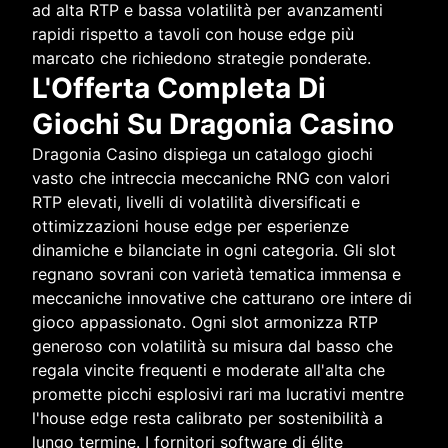
ad alta RTP e bassa volatilità per avanzamenti
rapidi rispetto a tavoli con house edge più
marcato che richiedono strategie ponderate.
L'Offerta Completa Di
Giochi Su Dragonia Casino
Dragonia Casino dispiega un catalogo giochi
vasto che intreccia meccaniche RNG con valori
RTP elevati, livelli di volatilità diversificati e
ottimizzazioni house edge per esperienze
dinamiche e bilanciate in ogni categoria. Gli slot
regnano sovrani con varietà tematica immensa e
meccaniche innovative che catturano ore intere di
gioco appassionato. Ogni slot armonizza RTP
generoso con volatilità su misura dal basso che
regala vincite frequenti e moderate all'alta che
promette picchi esplosivi rari ma lucrativi mentre
l'house edge resta calibrato per sostenibilità a
lungo termine. I fornitori software di élite