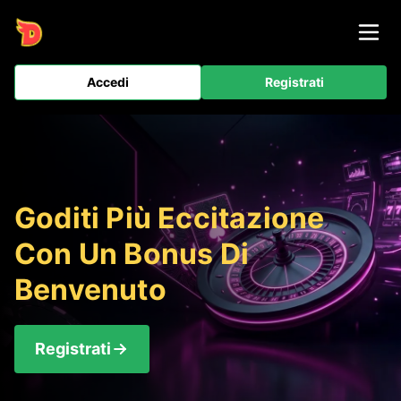
Accedi
Registrati
Goditi Più Eccitazione
Con Un Bonus Di
Benvenuto
Registrati